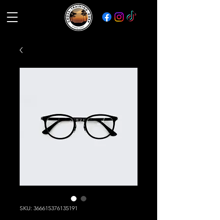
SKU: 366615376135191