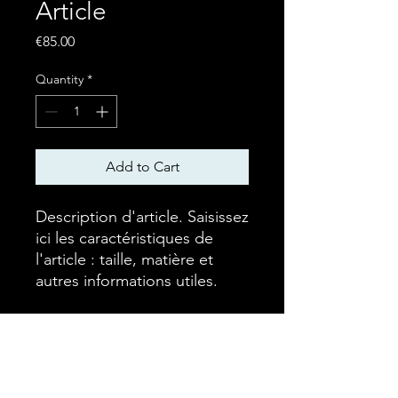
Article
Price
€85.00
Quantity
*
Add to Cart
Description d'article. Saisissez 
ici les caractéristiques de 
l'article : taille, matière et 
autres informations utiles.
DÉTAILS D'ARTICLE
Détails d'article. Saisissez ici les
POLITIQUE D'ÉCHANGE ET
caractéristiques de l'article : taille,