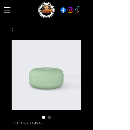
SKU : 126351351935