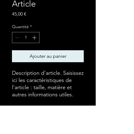
Article
Prix
45,00 €
Quantité
*
Ajouter au panier
Description d'article. Saisissez 
ici les caractéristiques de 
l'article : taille, matière et 
autres informations utiles.
DÉTAILS D'ARTICLE
Détails d'article. Saisissez ici les
POLITIQUE D'ÉCHANGE ET
caractéristiques de l'article : taille,