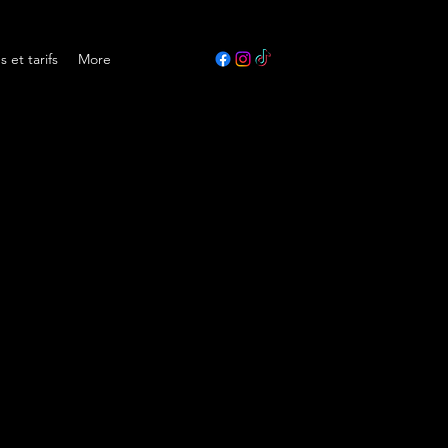
s et tarifs
More