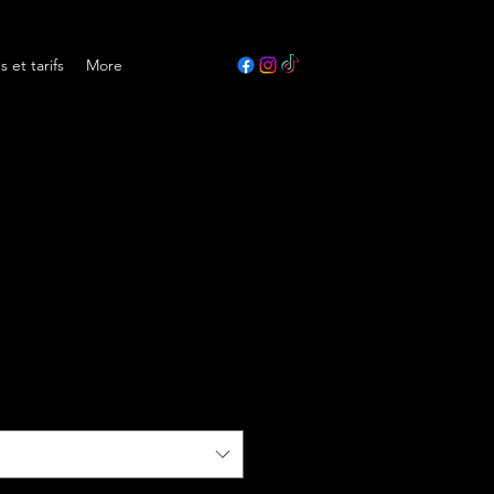
s et tarifs
More