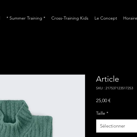
l
* Summer Training *
Cross-Training Kids
Le Concept
Horaire
Article
SKU : 217537123517253
Prix
25,00 €
Taille
*
Sélectionner