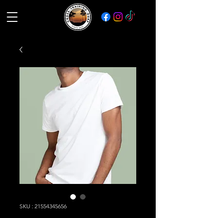
SKU : 21554345656