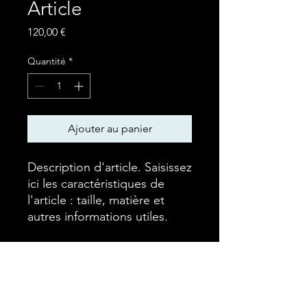
Article
Prix
120,00 €
Quantité
*
Ajouter au panier
Description d'article. Saisissez 
ici les caractéristiques de 
l'article : taille, matière et 
autres informations utiles.
DÉTAILS D'ARTICLE
Détails d'article. Saisissez ici les
POLITIQUE D'ÉCHANGE ET
caractéristiques de l'article : taille,