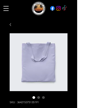
SKU : 364215375135191