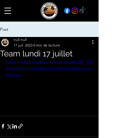
Post
null null
17 juil. 2023
0 min de lecture
Team lundi 17 juillet
https://video.wixstatic.com/video/a4c283_324
89de722b54f15ba96dcb91e9f729a/360p/mp4/
file.mp4