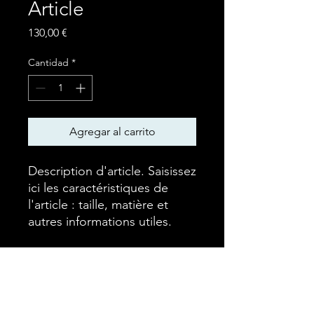
Article
Precio
130,00 €
Cantidad
*
Agregar al carrito
Description d'article. Saisissez 
ici les caractéristiques de 
l'article : taille, matière et 
autres informations utiles.
DÉTAILS D'ARTICLE
Détails d'article. Saisissez ici les
POLITIQUE D'ÉCHANGE ET
caractéristiques de l'article : taille,